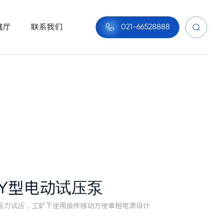
展厅
联系我们

021-66528888


SY型电动试压泵
压力试压，工矿下使用操作移动方便单相电源设计