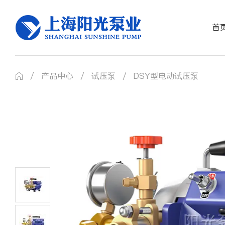
首
/
产品中心
/
试压泵
/
DSY型电动试压泵
